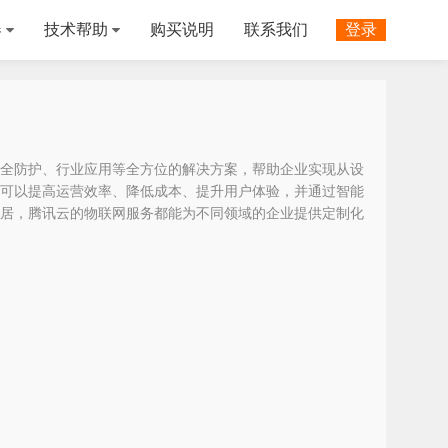
器
技术帮助
购买说明
联系我们
登录
全防护、行业应用等全方位的解决方案，帮助企业实现从设
可以提高运营效率、降低成本、提升用户体验，并通过智能
居，腾讯云的物联网服务都能为不同领域的企业提供定制化