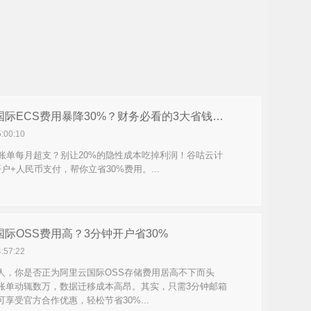
阿里云国际ECS费用暴降30%？财务必看的3大省钱秘籍
5:00:10
S账单每月超支？别让20%的隐性成本吃掉利润！谷咕云计
户+人民币支付，帮你立省30%费用。...
际OSS费用高？3分钟开户省30%
4:57:22
人，你是否正为阿里云国际OSS存储费用居高不下而头
账单动辄数万，数据迁移成本高昂。其实，只需3分钟邮箱
享受官方合作优惠，轻松节省30%...