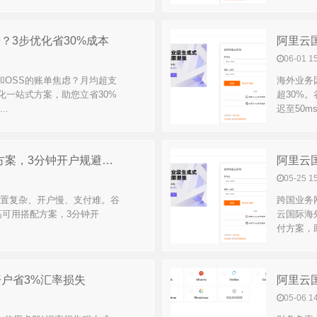
升？3步优化省30%成本
阿里云国
06-01 1
和OSS的账单焦虑？月均超支
海外业务
化一站式方案，助您立省30%
超30%
..
迟至50m
阿里云国际ECS+RDS高可用方案，3分钟开户规避业务宕机风险
阿里云
05-25 1
配置复杂、开户慢、支付难。谷
跨国业务
高可用搭配方案，3分钟开
云国际海
付方案，
户省3%汇率损失
阿里云
05-06 1