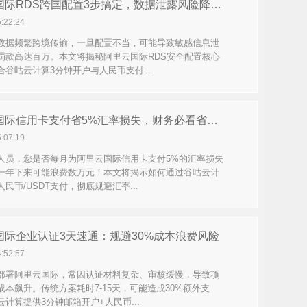
阿里云国际RDS跨国配置3步搞定，数据泄露风险降低90%
5:22:24
数据频繁跨境传输，一旦配置不当，可能导致敏感信息泄
罚款高达百万。本文将揭秘阿里云国际RDS安全配置核心
合谷咕云计算3分钟开户与人民币支付...
阿里云国际信用卡支付省5%汇率损失，财务必看省钱攻略
5:07:19
人员，您是否每月为阿里云国际信用卡支付5%的汇率损失
一年下来可能浪费数万元！本文将揭示如何通过谷咕云计
民币/USDT支付，彻底规避汇率...
国际企业认证3天速通：规避30%成本浪费风险
4:52:57
部署阿里云国际，常因认证材料复杂、审核缓慢，导致项
成本飙升。传统方案耗时7-15天，可能造成30%额外支
计算提供3分钟邮箱开户+人民币...