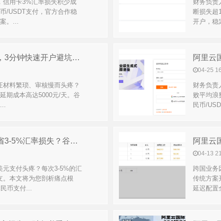
，信用卡3%汇率损失积少成
财务负责
币/USDT支付，官方合作稳
断损失超1
。...
开户，稳
阿里云国际企业认证材料清单，3分钟快速开户避坑指南
04-25 1
证材料繁琐、审核慢而头疼？
财务负责
期成本高达5000元/天。谷
败平均浪
..
民币/US
阿里云国际如何用人民币支付省3-5%汇率损失？谷咕方案揭秘
04-13 2
元支付头疼？每次3-5%的汇
跨国业务
支。本文将为您剖析痛点根
传统方案
币支付...
延迟配置