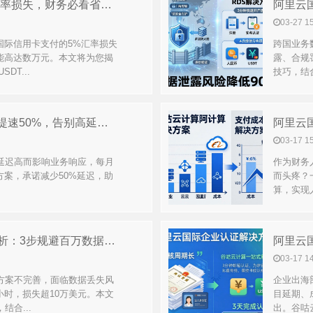
阿里云国际信用卡支付省5%汇率损失，财务必看省钱攻略
03-27 1
国际信用卡支付的5%汇率损失
跨国业务
能高达数万元。本文将为您揭
露、合规
T...
技巧，结
阿里云国际VPC专有网络搭建提速50%，告别高延迟困扰
03-17 1
延迟高而影响业务响应，每月
作为财务
方案，承诺减少50%延迟，助
而头疼？
算，实现人
阿里云国际RDS备份方案全解析：3步规避百万数据损失
阿里云
03-17 1
方案不完善，面临数据丢失风
企业出海
时，损失超10万美元。本文
目延期、
合...
出。谷咕云