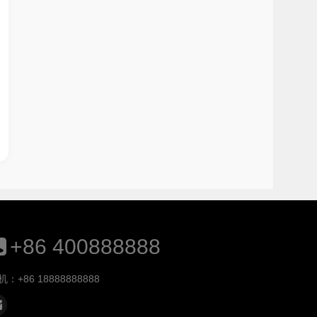
+86 400888888
机：+86 18888888888