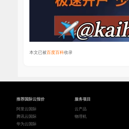
本文已被
百度百科
收录
推荐国际云报价
服务项目
阿里云国际
云产品
腾讯云国际
物理机
华为云国际