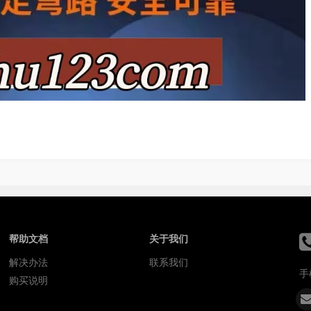
帮助文档
关于我们
解决办法
联系我们
手
购买说明