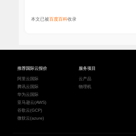
本文已被
百度百科
收录
推荐国际云报价
服务项目
阿里云国际
云产品
腾讯云国际
物理机
华为云国际
亚马逊云(AWS)
谷歌云(GCP)
微软云(azure)