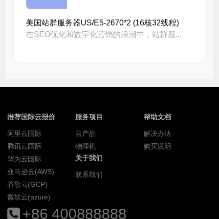
美国站群服务器US/E5-2670*2 (16核32线程)
在SEO优化和数字化营销的浪潮中，站群服...
推荐国际云报价
服务项目
帮助文档
阿里云国际
云产品
解决办法
腾讯云国际
物理机
购买说明
关于我们
华为云国际
亚马逊云(AWS)
联系我们
谷歌云(GCP)
微软云(azure)
+86 400888888