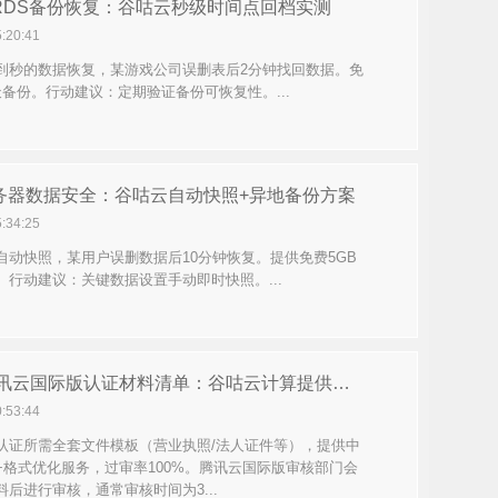
RDS备份恢复：谷咕云秒级时间点回档实测
5:20:41
到秒的数据恢复，某游戏公司误删表后2分钟找回数据。免
天备份。行动建议：定期验证备份可恢复性。...
务器数据安全：谷咕云自动快照+异地备份方案
5:34:25
自动快照，某用户误删数据后10分钟恢复。提供免费5GB
。行动建议：关键数据设置手动即时快照。...
2025腾讯云国际版认证材料清单：谷咕云计算提供全套模板（含授权书）
0:53:44
认证所需全套文件模板（营业执照/法人证件等），提供中
+格式优化服务，过审率100%。腾讯云国际版审核部门会
料后进行审核，通常审核时间为3...