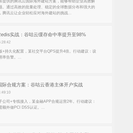
算提供的腾讯云国际海外建站方案，能够帮助企业高效解
题。通过高效的批量处理、稳定的全球数据分布和强大的
，腾讯云让企业轻松应对海外建站的挑战...
edis实战：谷咕云缓存命中率提升至98%
5:28:42
版+持久化配置，某社交平台QPS提升4倍。行动建议：设
率告警。...
国际合规方案：谷咕云香港主体开户实战
4:49:10
子公司+专线接入，某金融APP合规运营2年。行动建议：
额外做PCI DSS认证。...