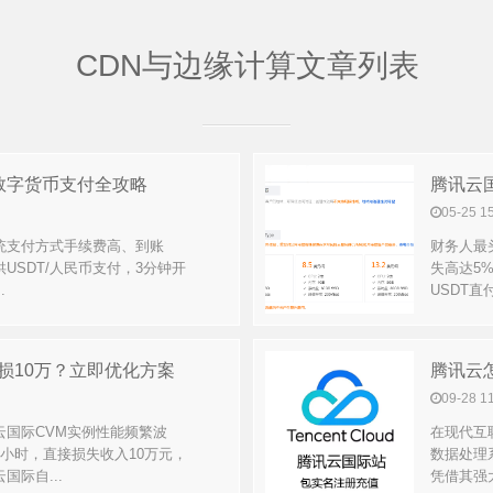
CDN与边缘计算文章列表
数字货币支付全攻略
腾讯云
05-25 1
统支付方式手续费高、到账
财务人最
USDT/人民币支付，3分钟开
失高达5
.
USDT直
损10万？立即优化方案
腾讯云
09-28 1
云国际CVM实例性能频繁波
在现代互
小时，直接损失收入10万元，
数据处理
际自...
凭借其强