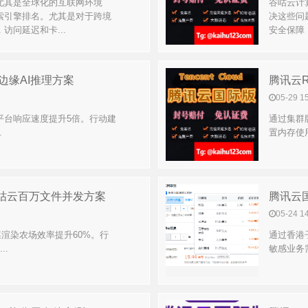
尤其是全球化的互联网环境
谷咕云计
索引擎排名。尤其是对于跨境
决这些问
访问延迟和卡...
安全保障
云边缘AI推理方案
腾讯云R
05-29 1
平台响应速度提升5倍。行动建
通过集群
.
置内存使用
谷咕云百万文件并发方案
腾讯云
05-24 1
某渲染农场效率提升60%。行
通过香港
..
敏感业务需