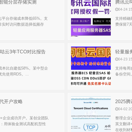
云智能分层存储实测
腾讯云
04-24 1
平台存储成本降低65%。支
支持精确
非实时访问数据选择低频存
费保留7
谷咕云3年TCO对比报告
轻量服
04-23 1
成本比自建低58%。某中型企
支持每周
使用RDS。...
备份空间
云代开户攻略
04-02 2
0+企业成功开户。某创业团队
整理企业
议：用体验金测试高配机型性
英文翻译
在收到材